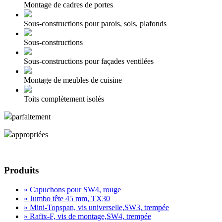
Montage de cadres de portes
Sous-constructions pour parois, sols, plafonds
Sous-constructions
Sous-constructions pour façades ventilées
Montage de meubles de cuisine
Toits complètement isolés
parfaitement
appropriées
demande de produits
Produits
» Capuchons pour SW4, rouge
» Jumbo tête 45 mm, TX30
» Mini-Topspan, vis universelle,SW3, trempée
» Rafix-F, vis de montage,SW4, trempée