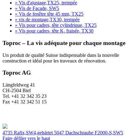
» Vis d'ajustage,TX25, trempée
» Vis de Facade, SW5
» Vis de fenêtre tête 45 mm, TX25
» vis de montage,TX30, trempée
» Vis pour cadres, tête cylindrique, TX25
» Vis pour cadres, tête K, fraisée, TX30
Toproc – La vis adéquate pour chaque montage
Un produit de qualité Suisse indispensable dans la nouvelle
construction et idéal pour les traveaux de rénovation.
Toproc AG
Längfeldweg 41
CH-2504 Biel
Tel. +41 32 342 35 23
Fax +41 32 342 51 15
4735 Rafix,SW4,gehärtet
5047 Dachschraube F2000-S,SW5
Faire défiler vers le haut