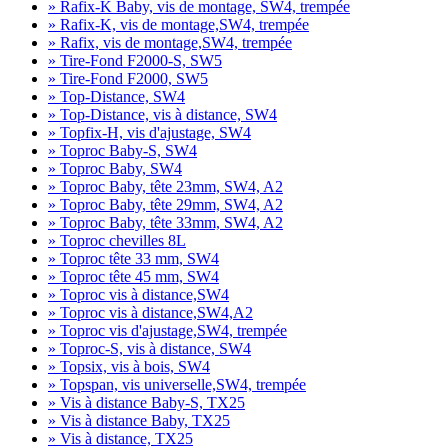
» Rafix-K Baby, vis de montage, SW4, trempée
» Rafix-K, vis de montage,SW4, trempée
» Rafix, vis de montage,SW4, trempée
» Tire-Fond F2000-S, SW5
» Tire-Fond F2000, SW5
» Top-Distance, SW4
» Top-Distance, vis à distance, SW4
» Topfix-H, vis d'ajustage, SW4
» Toproc Baby-S, SW4
» Toproc Baby, SW4
» Toproc Baby, tête 23mm, SW4, A2
» Toproc Baby, tête 29mm, SW4, A2
» Toproc Baby, tête 33mm, SW4, A2
» Toproc chevilles 8L
» Toproc tête 33 mm, SW4
» Toproc tête 45 mm, SW4
» Toproc vis à distance,SW4
» Toproc vis à distance,SW4,A2
» Toproc vis d'ajustage,SW4, trempée
» Toproc-S, vis à distance, SW4
» Topsix, vis à bois, SW4
» Topspan, vis universelle,SW4, trempée
» Vis à distance Baby-S, TX25
» Vis à distance Baby, TX25
» Vis à distance, TX25