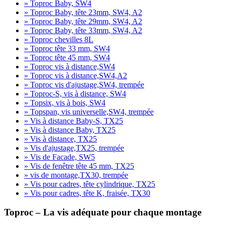
» Toproc Baby, SW4
» Toproc Baby, tête 23mm, SW4, A2
» Toproc Baby, tête 29mm, SW4, A2
» Toproc Baby, tête 33mm, SW4, A2
» Toproc chevilles 8L
» Toproc tête 33 mm, SW4
» Toproc tête 45 mm, SW4
» Toproc vis à distance,SW4
» Toproc vis à distance,SW4,A2
» Toproc vis d'ajustage,SW4, trempée
» Toproc-S, vis à distance, SW4
» Topsix, vis à bois, SW4
» Topspan, vis universelle,SW4, trempée
» Vis à distance Baby-S, TX25
» Vis à distance Baby, TX25
» Vis à distance, TX25
» Vis d'ajustage,TX25, trempée
» Vis de Facade, SW5
» Vis de fenêtre tête 45 mm, TX25
» vis de montage,TX30, trempée
» Vis pour cadres, tête cylindrique, TX25
» Vis pour cadres, tête K, fraisée, TX30
Toproc – La vis adéquate pour chaque montage