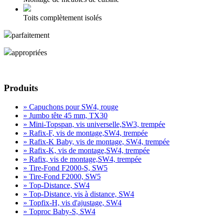
Toits complètement isolés
parfaitement
appropriées
demande de produits
Produits
» Capuchons pour SW4, rouge
» Jumbo tête 45 mm, TX30
» Mini-Topspan, vis universelle,SW3, trempée
» Rafix-F, vis de montage,SW4, trempée
» Rafix-K Baby, vis de montage, SW4, trempée
» Rafix-K, vis de montage,SW4, trempée
» Rafix, vis de montage,SW4, trempée
» Tire-Fond F2000-S, SW5
» Tire-Fond F2000, SW5
» Top-Distance, SW4
» Top-Distance, vis à distance, SW4
» Topfix-H, vis d'ajustage, SW4
» Toproc Baby-S, SW4