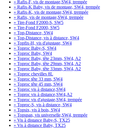
» Rafix-F, vis de montage,SW4, trempée
» Rafix-K Baby, vis de montage, SW4, trempée
» Rafix-K, vis de montage,SW4, trempée
» Rafix, vis de montage,SW4, trempée
» Tire-Fond F2000-S, SW5
» Tire-Fond F2000, SW5
» Top-Distance, SW4
» Top-Distance, vis à distance, SW4
» Topfix-H, vis d'ajustage, SW4
» Toproc Baby-S, SW4
» Toproc Baby, SW4
» Toproc Baby, tête 23mm, SW4, A2
» Toproc Baby, tête 29mm, SW4, A2
» Toproc Baby, tête 33mm, SW4, A2
» Toproc chevilles 8L
» Toproc tête 33 mm, SW4
» Toproc tête 45 mm, SW4
» Toproc vis à distance,SW4
» Toproc vis à distance,SW4,A2
» Toproc vis d'ajustage,SW4, trempée
» Toproc-S, vis à distance, SW4
» Topsix, vis à bois, SW4
» Topspan, vis universelle,SW4, trempée
» Vis à distance Baby-S, TX25
» Vis à distance Baby, TX25