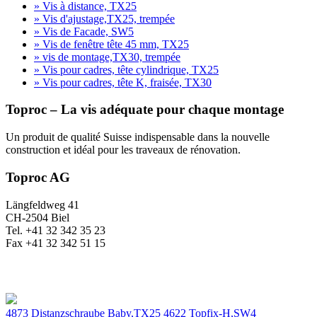
» Vis à distance, TX25
» Vis d'ajustage,TX25, trempée
» Vis de Facade, SW5
» Vis de fenêtre tête 45 mm, TX25
» vis de montage,TX30, trempée
» Vis pour cadres, tête cylindrique, TX25
» Vis pour cadres, tête K, fraisée, TX30
Toproc – La vis adéquate pour chaque montage
Un produit de qualité Suisse indispensable dans la nouvelle
construction et idéal pour les traveaux de rénovation.
Toproc AG
Längfeldweg 41
CH-2504 Biel
Tel. +41 32 342 35 23
Fax +41 32 342 51 15
4873 Distanzschraube Baby,TX25
4622 Topfix-H,SW4