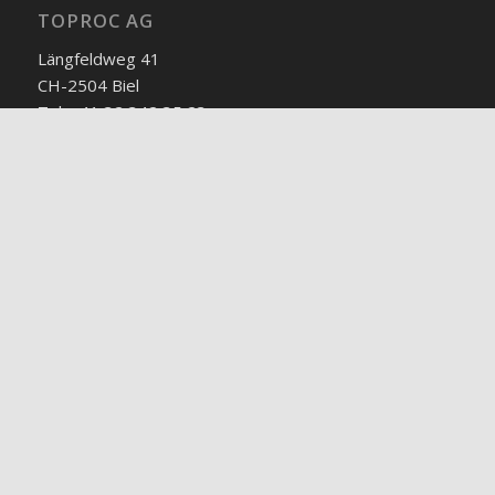
TOPROC AG
Längfeldweg 41
CH-2504 Biel
Tel. +41 32 342 35 23
Fax +41 32 342 51 15