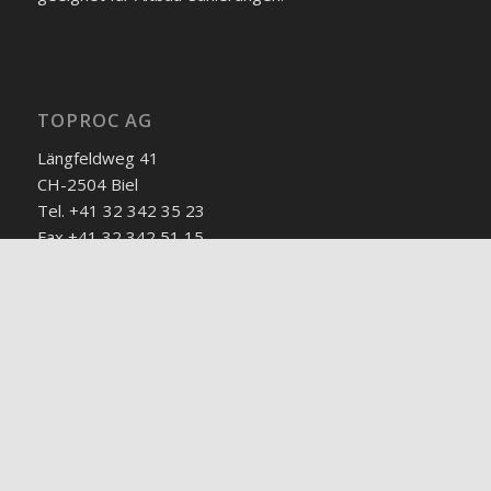
TOPROC AG
Längfeldweg 41
CH-2504 Biel
Tel. +41 32 342 35 23
Fax +41 32 342 51 15