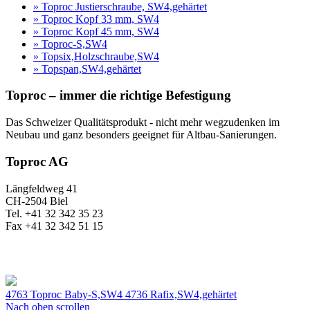
» Toproc Justierschraube, SW4,gehärtet
» Toproc Kopf 33 mm, SW4
» Toproc Kopf 45 mm, SW4
» Toproc-S,SW4
» Topsix,Holzschraube,SW4
» Topspan,SW4,gehärtet
Toproc – immer die richtige Befestigung
Das Schweizer Qualitätsprodukt - nicht mehr wegzudenken im
Neubau und ganz besonders geeignet für Altbau-Sanierungen.
Toproc AG
Längfeldweg 41
CH-2504 Biel
Tel. +41 32 342 35 23
Fax +41 32 342 51 15
4763 Toproc Baby-S,SW4
4736 Rafix,SW4,gehärtet
Nach oben scrollen