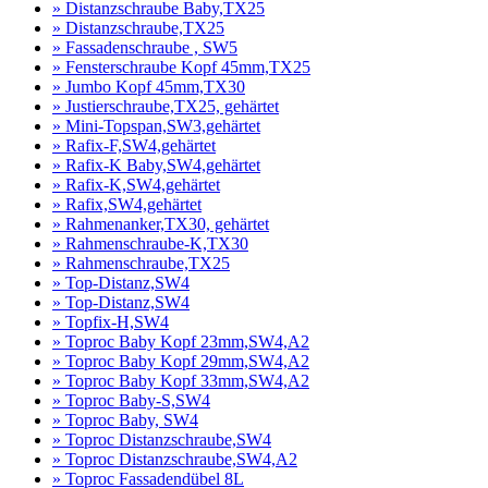
» Distanzschraube Baby,TX25
» Distanzschraube,TX25
» Fassadenschraube , SW5
» Fensterschraube Kopf 45mm,TX25
» Jumbo Kopf 45mm,TX30
» Justierschraube,TX25, gehärtet
» Mini-Topspan,SW3,gehärtet
» Rafix-F,SW4,gehärtet
» Rafix-K Baby,SW4,gehärtet
» Rafix-K,SW4,gehärtet
» Rafix,SW4,gehärtet
» Rahmenanker,TX30, gehärtet
» Rahmenschraube-K,TX30
» Rahmenschraube,TX25
» Top-Distanz,SW4
» Top-Distanz,SW4
» Topfix-H,SW4
» Toproc Baby Kopf 23mm,SW4,A2
» Toproc Baby Kopf 29mm,SW4,A2
» Toproc Baby Kopf 33mm,SW4,A2
» Toproc Baby-S,SW4
» Toproc Baby, SW4
» Toproc Distanzschraube,SW4
» Toproc Distanzschraube,SW4,A2
» Toproc Fassadendübel 8L