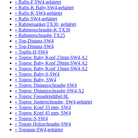
» Rafix-F,SW4,gehärtet
» Rafix-K Baby,SW4,gehärtet
» Rafix-K,SW4,gehärtet
» Rafix,SW4,gehärtet
» Rahmenanker,TX30, gehärtet
» Rahmenschraube-K,TX30
» Rahmenschraube,TX25
» Top-Distanz,SW4
» Top-Distanz,SW4
» Topfix-H,SW4
» Toproc Baby Kopf 23mm,SW4,A2
» Toproc Baby Kopf 29mm,SW4,A2
» Toproc Baby Kopf 33mm,SW4,A2
» Toproc Baby-S,SW4
» Toproc Baby, SW4
» Toproc Distanzschraube,SW4
» Toproc Distanzschraube,SW4,A2
» Toproc Fassadendübel 8L
» Toproc Justierschraube, SW4,gehärtet
» Toproc Kopf 33 mm, SW4
» Toproc Kopf 45 mm, SW4
» Toproc-S,SW4
» Topsix,Holzschraube,SW4
» Topspan,SW4,gehärtet