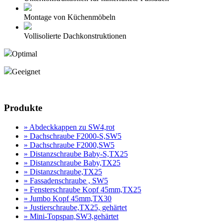
Montage von Küchenmöbeln
Vollisolierte Dachkonstruktionen
Optimal
Geeignet
Produktanfrage
Produkte
» Abdeckkappen zu SW4,rot
» Dachschraube F2000-S,SW5
» Dachschraube F2000,SW5
» Distanzschraube Baby-S,TX25
» Distanzschraube Baby,TX25
» Distanzschraube,TX25
» Fassadenschraube , SW5
» Fensterschraube Kopf 45mm,TX25
» Jumbo Kopf 45mm,TX30
» Justierschraube,TX25, gehärtet
» Mini-Topspan,SW3,gehärtet