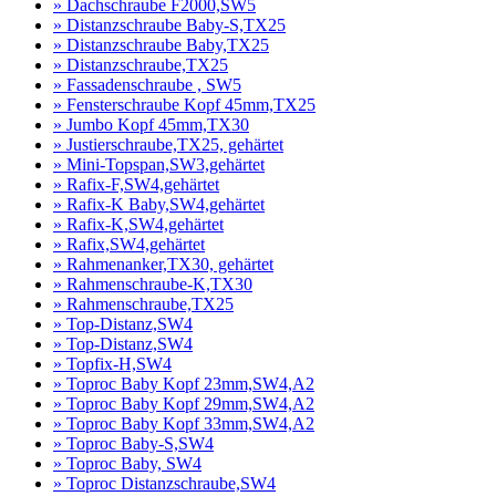
» Dachschraube F2000,SW5
» Distanzschraube Baby-S,TX25
» Distanzschraube Baby,TX25
» Distanzschraube,TX25
» Fassadenschraube , SW5
» Fensterschraube Kopf 45mm,TX25
» Jumbo Kopf 45mm,TX30
» Justierschraube,TX25, gehärtet
» Mini-Topspan,SW3,gehärtet
» Rafix-F,SW4,gehärtet
» Rafix-K Baby,SW4,gehärtet
» Rafix-K,SW4,gehärtet
» Rafix,SW4,gehärtet
» Rahmenanker,TX30, gehärtet
» Rahmenschraube-K,TX30
» Rahmenschraube,TX25
» Top-Distanz,SW4
» Top-Distanz,SW4
» Topfix-H,SW4
» Toproc Baby Kopf 23mm,SW4,A2
» Toproc Baby Kopf 29mm,SW4,A2
» Toproc Baby Kopf 33mm,SW4,A2
» Toproc Baby-S,SW4
» Toproc Baby, SW4
» Toproc Distanzschraube,SW4