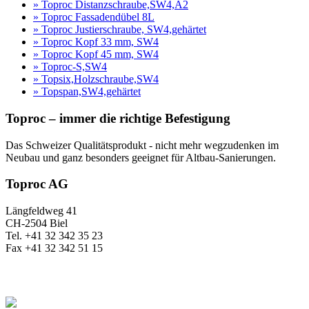
» Toproc Distanzschraube,SW4,A2
» Toproc Fassadendübel 8L
» Toproc Justierschraube, SW4,gehärtet
» Toproc Kopf 33 mm, SW4
» Toproc Kopf 45 mm, SW4
» Toproc-S,SW4
» Topsix,Holzschraube,SW4
» Topspan,SW4,gehärtet
Toproc – immer die richtige Befestigung
Das Schweizer Qualitätsprodukt - nicht mehr wegzudenken im
Neubau und ganz besonders geeignet für Altbau-Sanierungen.
Toproc AG
Längfeldweg 41
CH-2504 Biel
Tel. +41 32 342 35 23
Fax +41 32 342 51 15