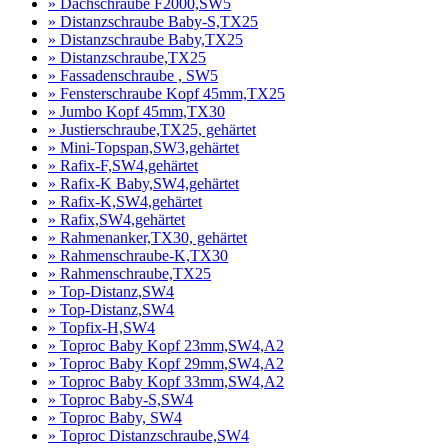
» Dachschraube F2000,SW5
» Distanzschraube Baby-S,TX25
» Distanzschraube Baby,TX25
» Distanzschraube,TX25
» Fassadenschraube , SW5
» Fensterschraube Kopf 45mm,TX25
» Jumbo Kopf 45mm,TX30
» Justierschraube,TX25, gehärtet
» Mini-Topspan,SW3,gehärtet
» Rafix-F,SW4,gehärtet
» Rafix-K Baby,SW4,gehärtet
» Rafix-K,SW4,gehärtet
» Rafix,SW4,gehärtet
» Rahmenanker,TX30, gehärtet
» Rahmenschraube-K,TX30
» Rahmenschraube,TX25
» Top-Distanz,SW4
» Top-Distanz,SW4
» Topfix-H,SW4
» Toproc Baby Kopf 23mm,SW4,A2
» Toproc Baby Kopf 29mm,SW4,A2
» Toproc Baby Kopf 33mm,SW4,A2
» Toproc Baby-S,SW4
» Toproc Baby, SW4
» Toproc Distanzschraube,SW4