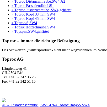
» Toproc Distanzschraube,SW4,A2
» Toproc Fassadendübel 8L
» Toproc Justierschraube, SW4,gehärtet
» Toproc Kopf 33 mm, SW4
» Toproc Kopf 45 mm, SW4
» Toproc-S,SW4
» Topsix,Holzschraube,SW4
» Topspan,SW4,gehärtet
Toproc – immer die richtige Befestigung
Das Schweizer Qualitätsprodukt - nicht mehr wegzudenken im Neubau
Toproc AG
Längfeldweg 41
CH-2504 Biel
Tel. +41 32 342 35 23
Fax +41 32 342 51 15
4152 Fassadenschraube , SW5
4764 Toproc Baby-S,SW4