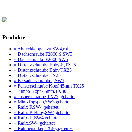
Produktanfrage
Produkte
» Abdeckkappen zu SW4,rot
» Dachschraube F2000-S,SW5
» Dachschraube F2000,SW5
» Distanzschraube Baby-S,TX25
» Distanzschraube Baby,TX25
» Distanzschraube,TX25
» Fassadenschraube , SW5
» Fensterschraube Kopf 45mm,TX25
» Jumbo Kopf 45mm,TX30
» Justierschraube,TX25, gehärtet
» Mini-Topspan,SW3,gehärtet
» Rafix-F,SW4,gehärtet
» Rafix-K Baby,SW4,gehärtet
» Rafix-K,SW4,gehärtet
» Rafix,SW4,gehärtet
» Rahmenanker,TX30, gehärtet