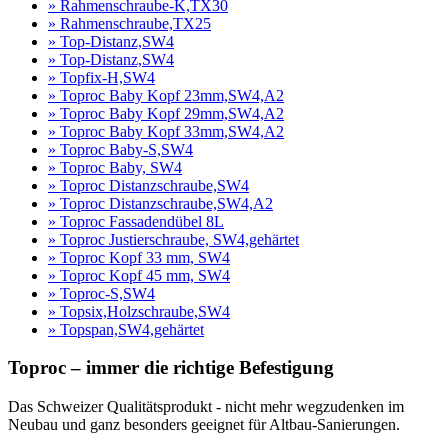
» Rahmenschraube-K,TX30
» Rahmenschraube,TX25
» Top-Distanz,SW4
» Top-Distanz,SW4
» Topfix-H,SW4
» Toproc Baby Kopf 23mm,SW4,A2
» Toproc Baby Kopf 29mm,SW4,A2
» Toproc Baby Kopf 33mm,SW4,A2
» Toproc Baby-S,SW4
» Toproc Baby, SW4
» Toproc Distanzschraube,SW4
» Toproc Distanzschraube,SW4,A2
» Toproc Fassadendübel 8L
» Toproc Justierschraube, SW4,gehärtet
» Toproc Kopf 33 mm, SW4
» Toproc Kopf 45 mm, SW4
» Toproc-S,SW4
» Topsix,Holzschraube,SW4
» Topspan,SW4,gehärtet
Toproc – immer die richtige Befestigung
Das Schweizer Qualitätsprodukt - nicht mehr wegzudenken im
Neubau und ganz besonders geeignet für Altbau-Sanierungen.