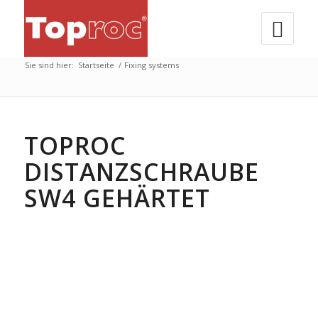
Sie sind hier:
Startseite
/
Fixing systems
TOPROC
DISTANZSCHRAUBE
SW4 GEHÄRTET