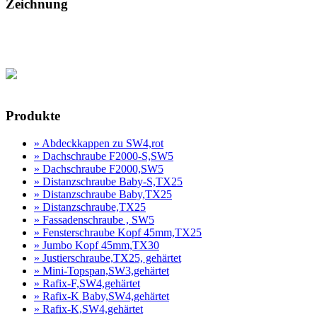
Zeichnung
Produktanfrage
Produkte
» Abdeckkappen zu SW4,rot
» Dachschraube F2000-S,SW5
» Dachschraube F2000,SW5
» Distanzschraube Baby-S,TX25
» Distanzschraube Baby,TX25
» Distanzschraube,TX25
» Fassadenschraube , SW5
» Fensterschraube Kopf 45mm,TX25
» Jumbo Kopf 45mm,TX30
» Justierschraube,TX25, gehärtet
» Mini-Topspan,SW3,gehärtet
» Rafix-F,SW4,gehärtet
» Rafix-K Baby,SW4,gehärtet
» Rafix-K,SW4,gehärtet