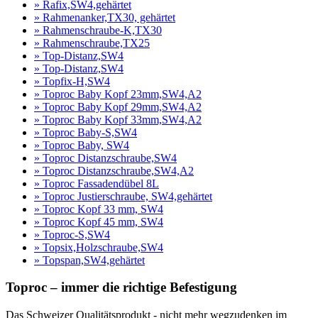
» Rafix,SW4,gehärtet
» Rahmenanker,TX30, gehärtet
» Rahmenschraube-K,TX30
» Rahmenschraube,TX25
» Top-Distanz,SW4
» Top-Distanz,SW4
» Topfix-H,SW4
» Toproc Baby Kopf 23mm,SW4,A2
» Toproc Baby Kopf 29mm,SW4,A2
» Toproc Baby Kopf 33mm,SW4,A2
» Toproc Baby-S,SW4
» Toproc Baby, SW4
» Toproc Distanzschraube,SW4
» Toproc Distanzschraube,SW4,A2
» Toproc Fassadendübel 8L
» Toproc Justierschraube, SW4,gehärtet
» Toproc Kopf 33 mm, SW4
» Toproc Kopf 45 mm, SW4
» Toproc-S,SW4
» Topsix,Holzschraube,SW4
» Topspan,SW4,gehärtet
Toproc – immer die richtige Befestigung
Das Schweizer Qualitätsprodukt - nicht mehr wegzudenken im