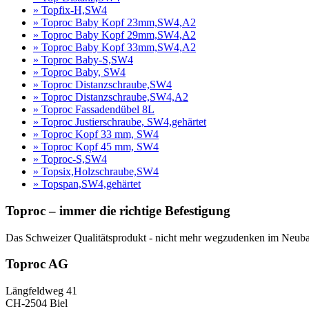
» Topfix-H,SW4
» Toproc Baby Kopf 23mm,SW4,A2
» Toproc Baby Kopf 29mm,SW4,A2
» Toproc Baby Kopf 33mm,SW4,A2
» Toproc Baby-S,SW4
» Toproc Baby, SW4
» Toproc Distanzschraube,SW4
» Toproc Distanzschraube,SW4,A2
» Toproc Fassadendübel 8L
» Toproc Justierschraube, SW4,gehärtet
» Toproc Kopf 33 mm, SW4
» Toproc Kopf 45 mm, SW4
» Toproc-S,SW4
» Topsix,Holzschraube,SW4
» Topspan,SW4,gehärtet
Toproc – immer die richtige Befestigung
Das Schweizer Qualitätsprodukt - nicht mehr wegzudenken im Neubau
Toproc AG
Längfeldweg 41
CH-2504 Biel