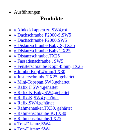
Produktanfrage
Ausführungen
Produkte
» Abdeckkappen zu SW4,rot
» Dachschraube F2000-S,SW5
» Dachschraube F2000,SW5
» Distanzschraube Baby-S,TX25
» Distanzschraube Baby,TX25
» Distanzschraube,TX25
» Fassadenschraube , SW5
» Fensterschraube Kopf 45mm,TX25
» Jumbo Kopf 45mm,TX30
» Justierschraube,TX25, gehärtet
» Mini-Topspan,SW3,gehärtet
» Rafix-F,SW4,gehärtet
» Rafix-K Baby,SW4,gehärtet
» Rafix-K,SW4,gehärtet
» Rafix,SW4,gehärtet
» Rahmenanker,TX30, gehärtet
» Rahmenschraube-K,TX30
» Rahmenschraube,TX25
» Top-Distanz,SW4
» Top-Distanz,SW4