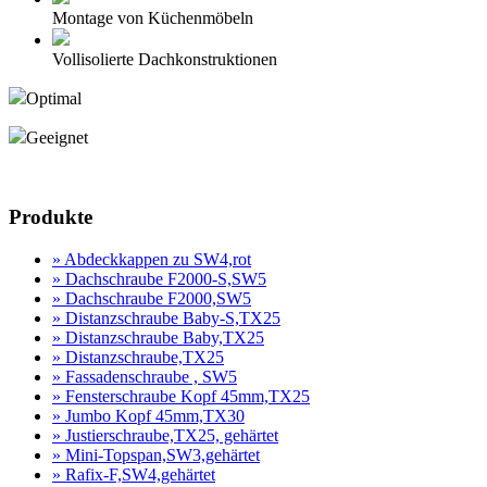
Montage von Küchenmöbeln
Vollisolierte Dachkonstruktionen
Optimal
Geeignet
Produktanfrage
Produkte
» Abdeckkappen zu SW4,rot
» Dachschraube F2000-S,SW5
» Dachschraube F2000,SW5
» Distanzschraube Baby-S,TX25
» Distanzschraube Baby,TX25
» Distanzschraube,TX25
» Fassadenschraube , SW5
» Fensterschraube Kopf 45mm,TX25
» Jumbo Kopf 45mm,TX30
» Justierschraube,TX25, gehärtet
» Mini-Topspan,SW3,gehärtet
» Rafix-F,SW4,gehärtet