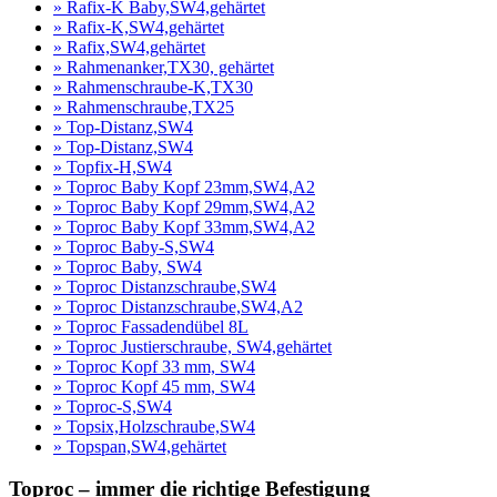
» Rafix-K Baby,SW4,gehärtet
» Rafix-K,SW4,gehärtet
» Rafix,SW4,gehärtet
» Rahmenanker,TX30, gehärtet
» Rahmenschraube-K,TX30
» Rahmenschraube,TX25
» Top-Distanz,SW4
» Top-Distanz,SW4
» Topfix-H,SW4
» Toproc Baby Kopf 23mm,SW4,A2
» Toproc Baby Kopf 29mm,SW4,A2
» Toproc Baby Kopf 33mm,SW4,A2
» Toproc Baby-S,SW4
» Toproc Baby, SW4
» Toproc Distanzschraube,SW4
» Toproc Distanzschraube,SW4,A2
» Toproc Fassadendübel 8L
» Toproc Justierschraube, SW4,gehärtet
» Toproc Kopf 33 mm, SW4
» Toproc Kopf 45 mm, SW4
» Toproc-S,SW4
» Topsix,Holzschraube,SW4
» Topspan,SW4,gehärtet
Toproc – immer die richtige Befestigung